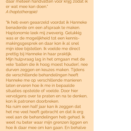
daar meteen handvatten voor krijg zodat ik
er wat mee kan doen."
A (haptotherapie)
"Ik heb even geaarzeld voordat ik Hanneke
benaderde om een afspraak te maken.
Haptonomie leek mij zweverig. Gelukkig
was er de mogelijkheid tot een kennis-
makingsgesprek en daar kon ik al snel
mijn idee bijstellen. Ik voelde me direct
prettig bij Hanneke in haar praktijk.
Mijn hulpvraag lag in het omgaan met de
vele ‘ballen die ik hoog moest houden’, nee
durven zeggen en keuzes maken. Tijdens
de verschillende behandelingen heeft
Hanneke me op verschillende manieren
laten ervaren hoe ik me in bepaalde
situaties opstelde of voelde. Door hier
vervolgens over te praten en na te denken,
kon ik patronen doorbreken.
Na ruim een half jaar kan ik zeggen dat
het me veel heeft gebracht en dat ik erg
veel aan de behandelingen heb gehad. Ik
weet nu beter waar mijn grenzen liggen en
hoe ik daar mee om kan gaan. En behalve