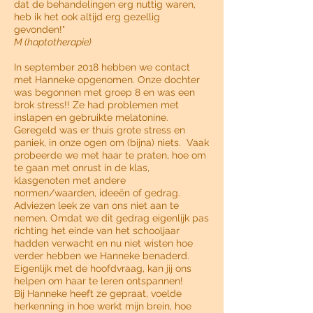
dat de behandelingen erg nuttig waren,
heb ik het ook altijd erg gezellig
gevonden!"
M (haptotherapie)
In september 2018 hebben we contact
met Hanneke opgenomen. Onze dochter
was begonnen met groep 8 en was een
brok stress!! Ze had problemen met
inslapen en gebruikte melatonine.
Geregeld was er thuis grote stress en
paniek, in onze ogen om (bijna) niets. Vaak
probeerde we met haar te praten, hoe om
te gaan met onrust in de klas,
klasgenoten met andere
normen/waarden, ideeën of gedrag.
Adviezen leek ze van ons niet aan te
nemen. Omdat we dit gedrag eigenlijk pas
richting het einde van het schooljaar
hadden verwacht en nu niet wisten hoe
verder hebben we Hanneke benaderd.
Eigenlijk met de hoofdvraag, kan jij ons
helpen om haar te leren ontspannen!
Bij Hanneke heeft ze gepraat, voelde
herkenning in hoe werkt mijn brein, hoe