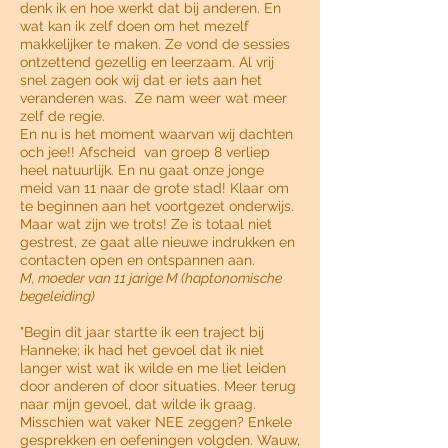
denk ik en hoe werkt dat bij anderen. En
wat kan ik zelf doen om het mezelf
makkelijker te maken. Ze vond de sessies
ontzettend gezellig en leerzaam. Al vrij
snel zagen ook wij dat er iets aan het
veranderen was. Ze nam weer wat meer
zelf de regie.
En nu is het moment waarvan wij dachten
och jee!! Afscheid van groep 8 verliep
heel natuurlijk. En nu gaat onze jonge
meid van 11 naar de grote stad! Klaar om
te beginnen aan het voortgezet onderwijs.
Maar wat zijn we trots! Ze is totaal niet
gestrest, ze gaat alle nieuwe indrukken en
contacten open en ontspannen aan.
M, moeder van 11 jarige M (haptonomische
begeleiding)
"Begin dit jaar startte ik een traject bij
Hanneke; ik had het gevoel dat ik niet
langer wist wat ik wilde en me liet leiden
door anderen of door situaties. Meer terug
naar mijn gevoel, dat wilde ik graag.
Misschien wat vaker NEE zeggen? Enkele
gesprekken en oefeningen volgden. Wauw,